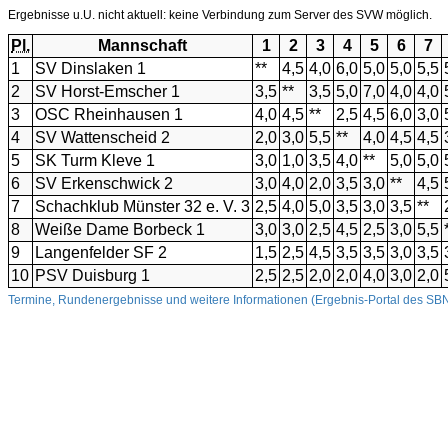
Ergebnisse u.U. nicht aktuell: keine Verbindung zum Server des SVW möglich.
Pl.
Mannschaft
1
2
3
4
5
6
7
1
SV Dinslaken 1
**
4,5
4,0
6,0
5,0
5,0
5,5
2
SV Horst-Emscher 1
3,5
**
3,5
5,0
7,0
4,0
4,0
3
OSC Rheinhausen 1
4,0
4,5
**
2,5
4,5
6,0
3,0
4
SV Wattenscheid 2
2,0
3,0
5,5
**
4,0
4,5
4,5
5
SK Turm Kleve 1
3,0
1,0
3,5
4,0
**
5,0
5,0
6
SV Erkenschwick 2
3,0
4,0
2,0
3,5
3,0
**
4,5
7
Schachklub Münster 32 e. V. 3
2,5
4,0
5,0
3,5
3,0
3,5
**
8
Weiße Dame Borbeck 1
3,0
3,0
2,5
4,5
2,5
3,0
5,5
9
Langenfelder SF 2
1,5
2,5
4,5
3,5
3,5
3,0
3,5
10
PSV Duisburg 1
2,5
2,5
2,0
2,0
4,0
3,0
2,0
Termine, Rundenergebnisse und weitere Informationen (Ergebnis-Portal des 