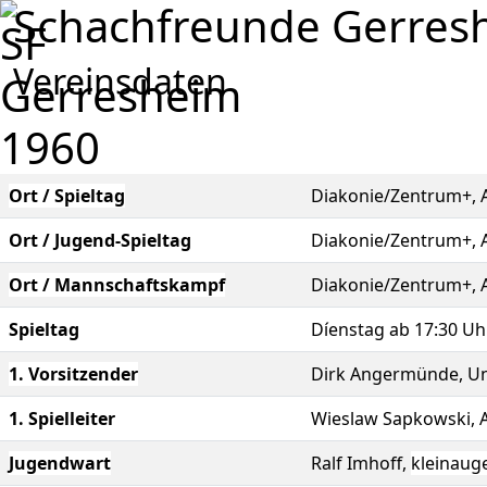
Schachfreunde Gerresh
Vereinsdaten
Ort / Spieltag
Diakonie/Zentrum+, 
Ort / Jugend-Spieltag
Diakonie/Zentrum+, 
Ort / Mannschaftskampf
Diakonie/Zentrum+, 
Spieltag
Díenstag ab 17:30 Uhr
1. Vorsitzender
Dirk Angermünde, Unt
1. Spielleiter
Wieslaw Sapkowski, 
Jugendwart
Ralf Imhoff,
kleinaug