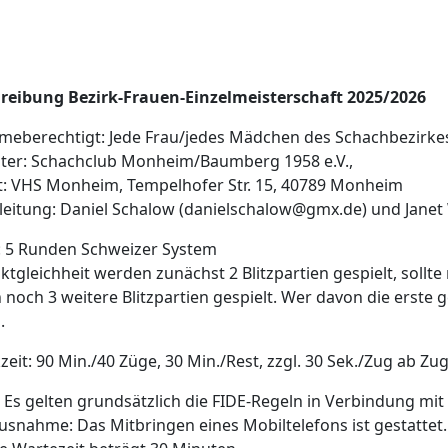
reibung Bezirk-Frauen-Einzelmeisterschaft 2025/2026
meberechtigt: Jede Frau/jedes Mädchen des Schachbezirkes 
hter: Schachclub Monheim/Baumberg 1958 e.V.,
t: VHS Monheim, Tempelhofer Str. 15, 40789 Monheim
leitung: Daniel Schalow (danielschalow@gmx.de) und Janet 
 5 Runden Schweizer System
ktgleichheit werden zunächst 2 Blitzpartien gespielt, sollte
noch 3 weitere Blitzpartien gespielt. Wer davon die erste g
.
eit: 90 Min./40 Züge, 30 Min./Rest, zzgl. 30 Sek./Zug ab Zug
 Es gelten grundsätzlich die FIDE-Regeln in Verbindung mi
snahme: Das Mitbringen eines Mobiltelefons ist gestattet