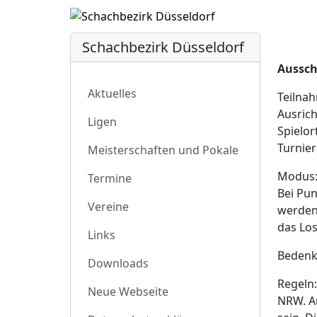
Schachbezirk Düsseldorf
Aussch
Aktuelles
Teilnah
Ausric
Ligen
Spielor
Turnier
Meisterschaften und Pokale
Modus:
Termine
Bei Pun
Vereine
werden 
das Los
Links
Bedenkz
Downloads
Regeln:
Neue Webseite
NRW. Au