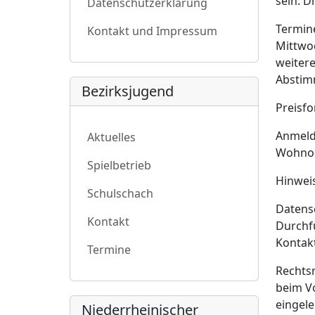
sein. D
Datenschutzerklärung
Termin
Kontakt und Impressum
Mittwoc
weitere
Abstim
Bezirksjugend
Preisfo
Anmeldu
Aktuelles
Wohnort
Spielbetrieb
Hinweis
Schulschach
Datens
Kontakt
Durchfü
Kontakt
Termine
Rechtsm
beim Vo
eingele
Niederrheinischer