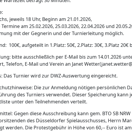
ie Wartezeit beträgt 30 Minuten.
e:
hs, jeweils 18 Uhr, Beginn am 21.01.2026,
 Termine am 25.02.2026, 25.03.2026, 22.04.2026 und 20.05.2
mung mit der Gegnerin und der Turnierleitung möglich.
nd: 100€, aufgeteilt in 1.Platz: 50€, 2.Platz: 30€, 3.Platz 20
ng: bitte ausschließlich per E-Mail bis zum 14.01.2026 u
, Telefon, E-Mail und Verein an Janet Wetter(janet.wetter@
: Das Turnier wird zur DWZ-Auswertung eingereicht.
chutzhinweise: Die zur Anmeldung nötigen persönlichen Da
hrung des Turniers verwendet. Dieser Speicherung kann j
liste unter den Teilnehmenden verteilt.
ittel: Gegen diese Ausschreibung kann gem. BTO SB NRW Pu
rsitzenden des Düsseldorfer Spielausschusses, Herrn Mar
gt werden. Die Protestgebühr in Höhe von 60,-- Euro ist am