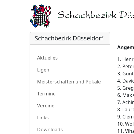
Schachbezirk Düsseldorf
Angeme
Aktuelles
1. Henr
2. Pete
Ligen
3. Günt
4. Dav
Meisterschaften und Pokale
5. Greg
Termine
6. Max 
7. Achi
Vereine
8. Laur
9. Clem
Links
10. Wol
Downloads
11. Vi