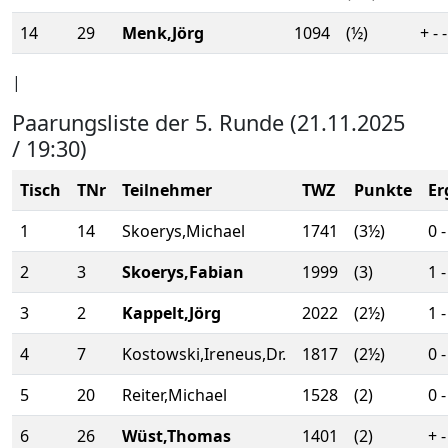
14
29
Menk,Jörg
1094
(½)
+ - -
|
Paarungsliste der 5. Runde (21.11.2025
/ 19:30)
Tisch
TNr
Teilnehmer
TWZ
Punkte
Er
1
14
Skoerys,Michael
1741
(3½)
0 -
2
3
Skoerys,Fabian
1999
(3)
1 -
3
2
Kappelt,Jörg
2022
(2½)
1 -
4
7
Kostowski,Ireneus,Dr.
1817
(2½)
0 -
5
20
Reiter,Michael
1528
(2)
0 -
6
26
Wüst,Thomas
1401
(2)
+ -