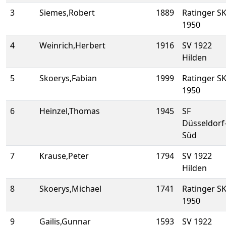
3
Siemes,Robert
1889
Ratinger S
1950
4
Weinrich,Herbert
1916
SV 1922
Hilden
5
Skoerys,Fabian
1999
Ratinger S
1950
6
Heinzel,Thomas
1945
SF
Düsseldorf
Süd
7
Krause,Peter
1794
SV 1922
Hilden
8
Skoerys,Michael
1741
Ratinger S
1950
9
Gailis,Gunnar
1593
SV 1922