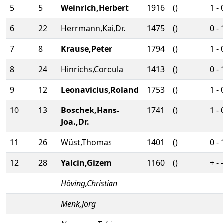
5
5
Weinrich,Herbert
1916
()
1 - 
6
22
Herrmann,Kai,Dr.
1475
()
0 - 
7
8
Krause,Peter
1794
()
1 - 
8
24
Hinrichs,Cordula
1413
()
0 - 
9
12
Leonavicius,Roland
1753
()
1 - 
10
13
Boschek,Hans-
1741
()
1 - 
Joa.,Dr.
11
26
Wüst,Thomas
1401
()
0 - 
12
28
Yalcin,Gizem
1160
()
+ - -
Höving,Christian
Menk,Jörg