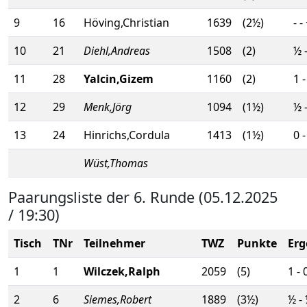
9
16
Höving,Christian
1639
(2½)
- -
10
21
Diehl,Andreas
1508
(2)
½ 
11
28
Yalcin,Gizem
1160
(2)
1 -
12
29
Menk,Jörg
1094
(1½)
½ 
13
24
Hinrichs,Cordula
1413
(1½)
0 -
Wüst,Thomas
Paarungsliste der 6. Runde (05.12.2025
/ 19:30)
Tisch
TNr
Teilnehmer
TWZ
Punkte
Erg
1
1
Wilczek,Ralph
2059
(5)
1 - 
2
6
Siemes,Robert
1889
(3½)
½ -