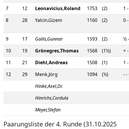
7
12
Leonavicius,Roland
1753
(2)
1 -
8
28
Yalcin,Gizem
1160
(2)
0 -
9
17
Gailis,Gunnar
1593
(2)
½ 
10
19
Grönegres,Thomas
1568
(1½)
+ -
11
21
Diehl,Andreas
1508
(1)
1 -
12
29
Menk,Jörg
1094
(½)
- -
Hinke,Axel,Dr.
Hinrichs,Cordula
Meyer,Stefan
Paarungsliste der 4. Runde (31.10.2025