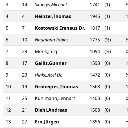
3
14
Skoerys,Michael
1741
(1)
½
4
4
Heinzel,Thomas
1945
(1)
1
5
7
Kostowski,Ireneus,Dr.
1817
(1)
+
6
10
Naumann,Tobias
1775
(½)
½
7
29
Menk,Jörg
1094
(½)
0
8
17
Gailis,Gunnar
1593
(0)
1
9
23
Hinke,Axel,Dr.
1472
(0)
½
10
19
Grönegres,Thomas
1568
(0)
1
11
25
Kuhlmann,Lennart
1403
(0)
0
12
21
Diehl,Andreas
1508
(0)
1
13
27
Ern,Jürgen
1356
(0)
+