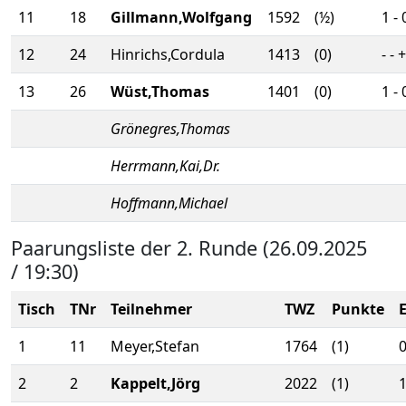
11
18
Gillmann,Wolfgang
1592
(½)
1 - 
12
24
Hinrichs,Cordula
1413
(0)
- - +
13
26
Wüst,Thomas
1401
(0)
1 - 
Grönegres,Thomas
Herrmann,Kai,Dr.
Hoffmann,Michael
Paarungsliste der 2. Runde (26.09.2025
/ 19:30)
Tisch
TNr
Teilnehmer
TWZ
Punkte
1
11
Meyer,Stefan
1764
(1)
0
2
2
Kappelt,Jörg
2022
(1)
1