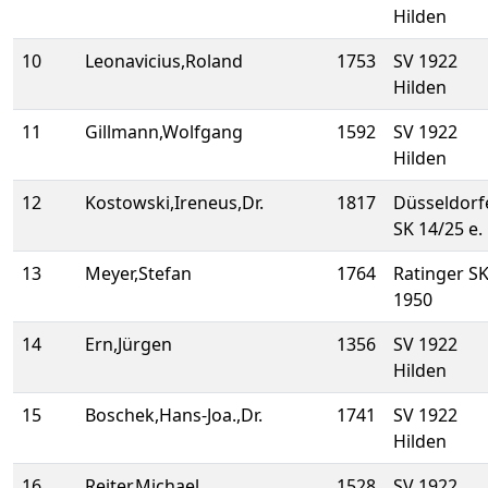
Hilden
10
Leonavicius,Roland
1753
SV 1922
Hilden
11
Gillmann,Wolfgang
1592
SV 1922
Hilden
12
Kostowski,Ireneus,Dr.
1817
Düsseldorf
SK 14/25 e.
13
Meyer,Stefan
1764
Ratinger S
1950
14
Ern,Jürgen
1356
SV 1922
Hilden
15
Boschek,Hans-Joa.,Dr.
1741
SV 1922
Hilden
16
Reiter,Michael
1528
SV 1922