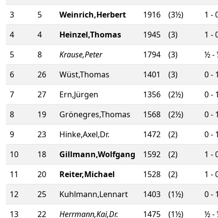
3
5
Weinrich,Herbert
1916
(3½)
1 - 
4
4
Heinzel,Thomas
1945
(3)
1 - 
5
8
Krause,Peter
1794
(3)
½ -
6
26
Wüst,Thomas
1401
(3)
0 - 
7
27
Ern,Jürgen
1356
(2½)
0 - 
8
19
Grönegres,Thomas
1568
(2½)
0 - 
9
23
Hinke,Axel,Dr.
1472
(2)
0 - 
10
18
Gillmann,Wolfgang
1592
(2)
1 - 
11
20
Reiter,Michael
1528
(2)
1 - 
12
25
Kuhlmann,Lennart
1403
(1½)
0 - 
13
22
Herrmann,Kai,Dr.
1475
(1½)
½ -