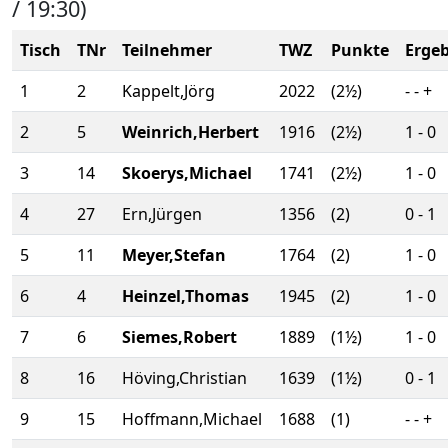
/ 19:30)
Tisch
TNr
Teilnehmer
TWZ
Punkte
Erge
1
2
Kappelt,Jörg
2022
(2½)
- - +
2
5
Weinrich,Herbert
1916
(2½)
1 - 0
3
14
Skoerys,Michael
1741
(2½)
1 - 0
4
27
Ern,Jürgen
1356
(2)
0 - 1
5
11
Meyer,Stefan
1764
(2)
1 - 0
6
4
Heinzel,Thomas
1945
(2)
1 - 0
7
6
Siemes,Robert
1889
(1½)
1 - 0
8
16
Höving,Christian
1639
(1½)
0 - 1
9
15
Hoffmann,Michael
1688
(1)
- - +