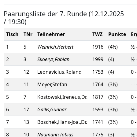
Paarungsliste der 7. Runde (12.12.2025
/ 19:30)
Tisch
TNr
Teilnehmer
TWZ
Punkte
Er
1
5
Weinrich,Herbert
1916
(4½)
½ 
2
3
Skoerys,Fabian
1999
(4)
½ 
3
12
Leonavicius,Roland
1753
(4)
0 -
4
11
Meyer,Stefan
1764
(3½)
- -
5
7
Kostowski,Ireneus,Dr.
1817
(3½)
0 -
6
17
Gailis,Gunnar
1593
(3½)
½ 
7
13
Boschek,Hans-Joa.,Dr.
1741
(3½)
0 -
8
10
Naumann,Tobias
1775
(3)
½ 