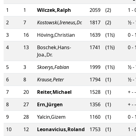
1
1
Wilczek,Ralph
2059
(2)
1 - 
2
7
Kostowski,Ireneus,Dr.
1817
(2)
½ -
3
16
Höving,Christian
1639
(1½)
0 - 
4
13
Boschek,Hans-
1741
(1½)
0 - 
Joa.,Dr.
5
3
Skoerys,Fabian
1999
(1½)
½ -
6
8
Krause,Peter
1794
(1)
½ -
7
20
Reiter,Michael
1528
(1)
+ - -
8
27
Ern,Jürgen
1356
(1)
+ - -
9
28
Yalcin,Gizem
1160
(1)
0 - 
10
12
Leonavicius,Roland
1753
(1)
1 - 