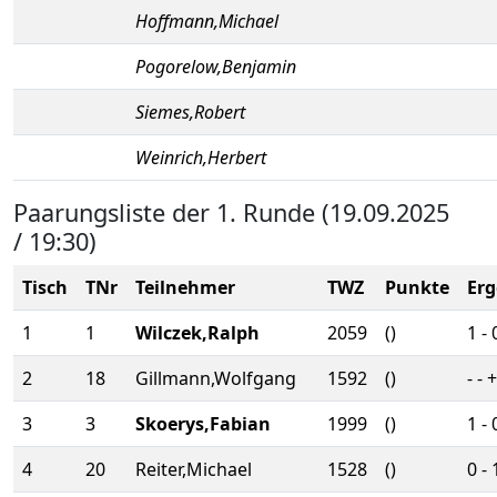
Hoffmann,Michael
Pogorelow,Benjamin
Siemes,Robert
Weinrich,Herbert
Paarungsliste der 1. Runde (19.09.2025
/ 19:30)
Tisch
TNr
Teilnehmer
TWZ
Punkte
Erg
1
1
Wilczek,Ralph
2059
()
1 - 
2
18
Gillmann,Wolfgang
1592
()
- - +
3
3
Skoerys,Fabian
1999
()
1 - 
4
20
Reiter,Michael
1528
()
0 - 