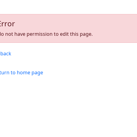
Error
o not have permission to edit this page.
back
turn to home page