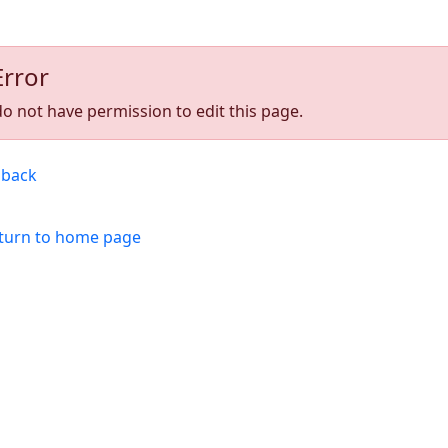
Error
o not have permission to edit this page.
back
turn to home page