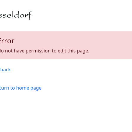
Error
o not have permission to edit this page.
back
turn to home page