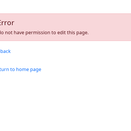
Error
o not have permission to edit this page.
back
turn to home page